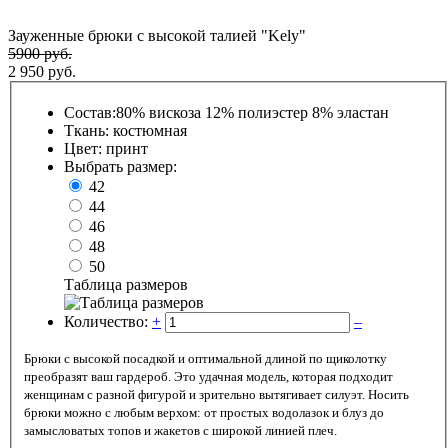
Зауженные брюки с высокой талией "Kely"
5900 руб.
2 950 руб.
Состав:
80% вискоза 12% полиэстер 8% эластан
Ткань: костюмная
Цвет: принт
Выбрать размер:
42
44
46
48
50
Таблица размеров
Количество:
+
–
Брюки с высокой посадкой и оптимальной длиной по щиколотку
преобразят ваш гардероб. Это удачная модель, которая подходит
женщинам с разной фигурой и зрительно вытягивает силуэт. Носить
брюки можно с любым верхом: от простых водолазок и блуз до
замысловатых топов и жакетов с широкой линией плеч.